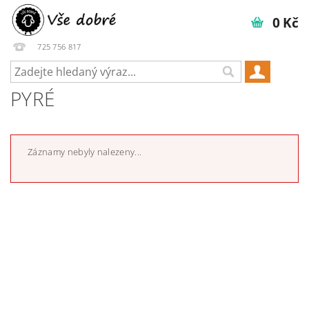
0 Kč
725 756 817
PYRÉ
Záznamy nebyly nalezeny...