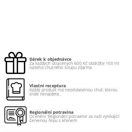
Dárek k objednávce
Za každých utracených 600 Kč obdržíte 100 ml
našeho chutného sirupu zdarma
Vlastní receptura
Každý produkt má neodolatelnou chuť, kterou
jinde nenajdete.
Regionální potravina
Ocenění 'Regionální potravina' za naši vynikající
červenou řepu s křenem