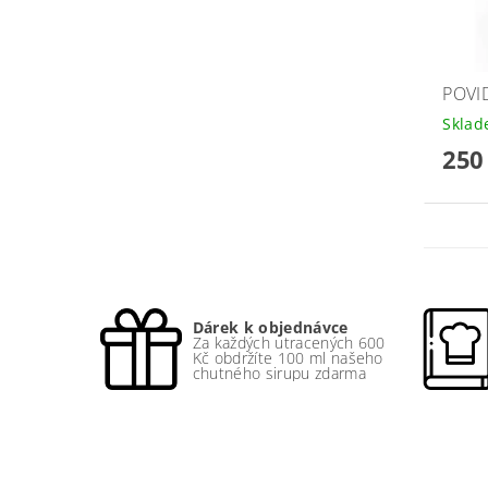
POVI
Skla
250
Dárek k objednávce
Za každých utracených 600
Kč obdržíte 100 ml našeho
chutného sirupu zdarma