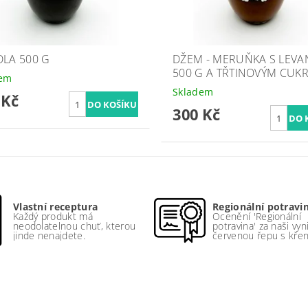
DLA 500 G
DŽEM - MERUŇKA S LEVA
500 G A TŘTINOVÝM CUK
dem
Skladem
 Kč
300 Kč
Vlastní receptura
Regionální potravi
Každý produkt má
Ocenění 'Regionální
neodolatelnou chuť, kterou
potravina' za naši vyni
jinde nenajdete.
červenou řepu s kř