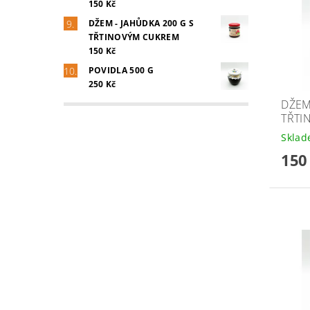
150 Kč
DŽEM - JAHŮDKA 200 G S
TŘTINOVÝM CUKREM
150 Kč
POVIDLA 500 G
250 Kč
DŽEM
TŘTI
Skla
150