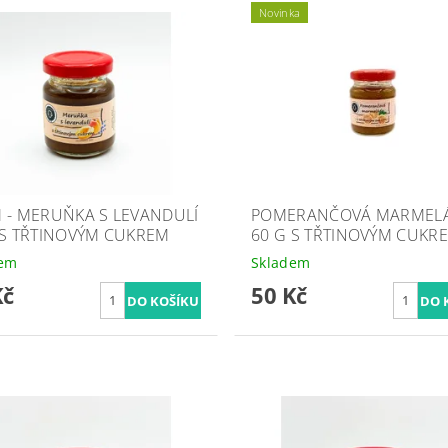
Novinka
 - MERUŇKA S LEVANDULÍ
POMERANČOVÁ MARMEL
 S TŘTINOVÝM CUKREM
60 G S TŘTINOVÝM CUKR
dem
Skladem
Kč
50 Kč