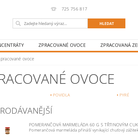
725 756 817
NCENTRÁTY
ZPRACOVANÉ OVOCE
ZPRACOVANÁ ZE
Zpracované ovoce
RACOVANÉ OVOCE
POVIDLA
PYRÉ
PRODÁVANĚJŠÍ
POMERANČOVÁ MARMELÁDA 60 G S TŘTINOVÝM CU
Pomerančová marmeláda přináší vynikající chuťový zážitek