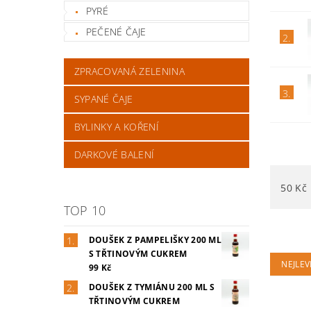
PYRÉ
PEČENÉ ČAJE
2.
ZPRACOVANÁ ZELENINA
3.
SYPANÉ ČAJE
BYLINKY A KOŘENÍ
DARKOVÉ BALENÍ
50
Kč
TOP 10
DOUŠEK Z PAMPELIŠKY 200 ML
S TŘTINOVÝM CUKREM
NEJLEV
99 Kč
DOUŠEK Z TYMIÁNU 200 ML S
TŘTINOVÝM CUKREM