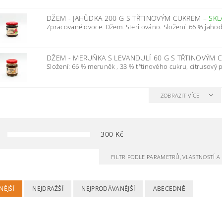
DŽEM - JAHŮDKA 200 G S TŘTINOVÝM CUKREM
–
SK
Zpracované ovoce. Džem. Sterilováno. Složení: 66 % jahod,
DŽEM - MERUŇKA S LEVANDULÍ 60 G S TŘTINOVÝM
Složení: 66 % meruněk , 33 % třtinového cukru, citrusový pe
ZOBRAZIT VÍCE
300
Kč
FILTR PODLE PARAMETRŮ, VLASTNOSTÍ 
NĚJŠÍ
NEJDRAŽŠÍ
NEJPRODÁVANĚJŠÍ
ABECEDNĚ