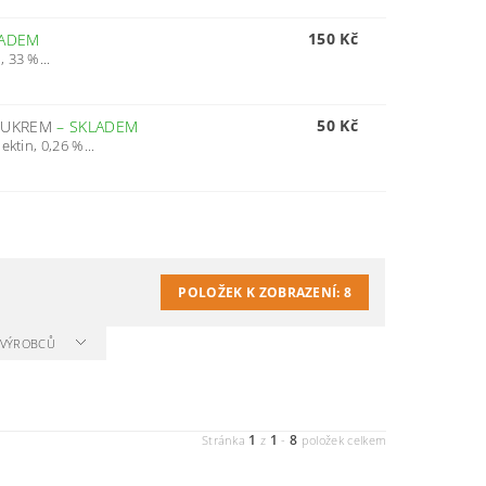
150 Kč
LADEM
 33 %...
50 Kč
 CUKREM
–
SKLADEM
ktin, 0,26 %...
POLOŽEK K ZOBRAZENÍ:
8
A VÝROBCŮ
1
1
8
Stránka
z
-
položek celkem