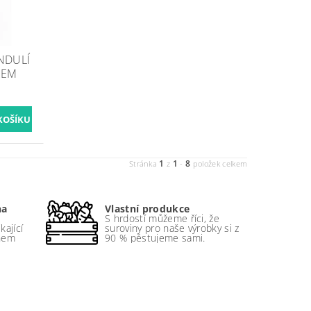
NDULÍ
REM
1
1
8
Stránka
z
-
položek celkem
na
Vlastní produkce
S hrdostí můžeme říci, že
kající
suroviny pro naše výrobky si z
enem
90 % pěstujeme sami.