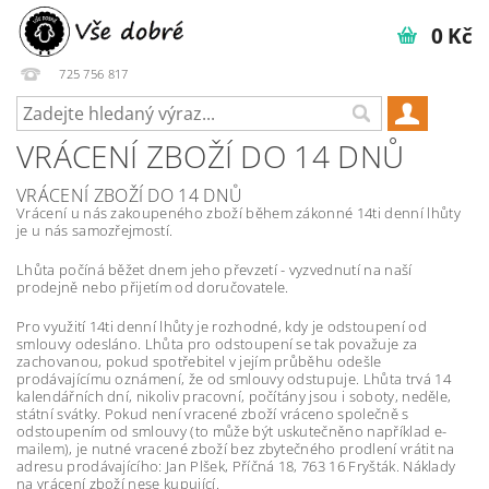
0 Kč
725 756 817
VRÁCENÍ ZBOŽÍ DO 14 DNŮ
VRÁCENÍ ZBOŽÍ DO 14 DNŮ
Vrácení u nás zakoupeného zboží během zákonné 14ti denní lhůty
je u nás samozřejmostí.
Lhůta počíná běžet dnem jeho převzetí - vyzvednutí na naší
prodejně nebo přijetím od doručovatele.
Pro využití 14ti denní lhůty je rozhodné, kdy je odstoupení od
smlouvy odesláno. Lhůta pro odstoupení se tak považuje za
zachovanou, pokud spotřebitel v jejím průběhu odešle
prodávajícímu oznámení, že od smlouvy odstupuje. Lhůta trvá 14
kalendářních dní, nikoliv pracovní, počítány jsou i soboty, neděle,
státní svátky. Pokud není vracené zboží vráceno společně s
odstoupením od smlouvy (to může být uskutečněno například e-
mailem), je nutné vracené zboží bez zbytečného prodlení vrátit na
adresu prodávajícího: Jan Plšek, Příčná 18, 763 16 Fryšták. Náklady
na vrácení zboží nese kupující.