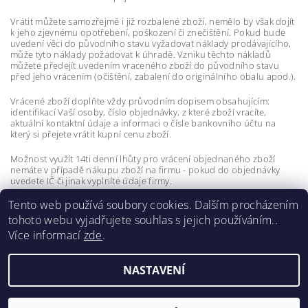
Vrátit můžete samozřejmě i již rozbalené zboží, nemělo by však dojít
k jeho zjevnému opotřebení, poškození či znečištění. Pokud bude
uvedení věci do původního stavu vyžadovat náklady prodávajícího,
může tyto náklady požadovat k úhradě. Vzniku těchto nákladů
můžete předejít uvedením vraceného zboží do původního stavu
před jeho vrácením (očištění, zabalení do originálního obalu apod.).
Vrácené zboží doplňte vždy průvodním dopisem obsahujícím:
identifikací Vaší osoby, číslo objednávky, z které zboží vracíte,
aktuální kontaktní údaje a informaci o čísle bankovního účtu na
který si přejete vrátit kupní cenu zboží.
Možnost využít 14ti denní lhůty pro vrácení objednaného zboží
nemáte v případě nákupu zboží na firmu - pokud do objednávky
uvedete IČ či jinak vyplníte údaje firmy.
Tento web používá soubory cookies. Dalším procházením
Formálně je odstoupení od kupní smlouvy popsáno v části
Obchodních podmínek nazvané Odstoupení od kupní smlouvy.
tohoto webu vyjadřujete souhlas s jejich používáním..
Více informací
zde
.
NASTAVENÍ
2026 ©
Vše dobré
, všechna práva vyhrazena