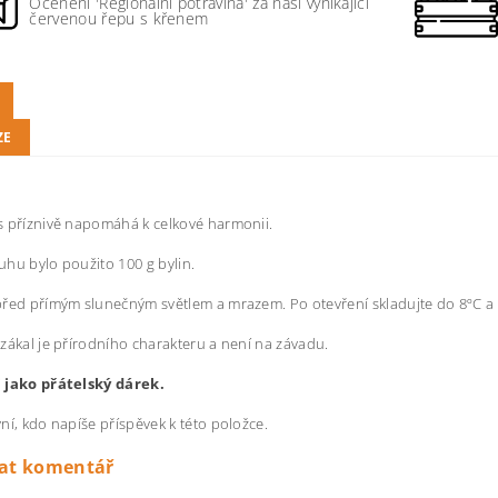
Ocenění 'Regionální potravina' za naši vynikající
červenou řepu s křenem
ZE
 příznivě napomáhá k celkové harmonii.
luhu bylo použito 100 g bylin.
řed přímým slunečným světlem a mrazem. Po otevření skladujte do 8ºC a 
zákal je přírodního charakteru a není na závadu.
 jako přátelský dárek.
ní, kdo napíše příspěvek k této položce.
dat komentář