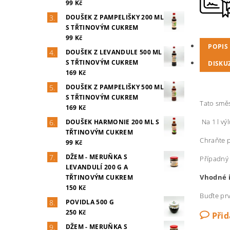
99 Kč
DOUŠEK Z PAMPELIŠKY 200 ML
S TŘTINOVÝM CUKREM
99 Kč
POPIS
DOUŠEK Z LEVANDULE 500 ML
S TŘTINOVÝM CUKREM
DISKU
169 Kč
DOUŠEK Z PAMPELIŠKY 500 ML
S TŘTINOVÝM CUKREM
Tato směs
169 Kč
Na 1 l vý
DOUŠEK HARMONIE 200 ML S
TŘTINOVÝM CUKREM
Chraňte p
99 Kč
DŽEM - MERUŇKA S
Případný 
LEVANDULÍ 200 G A
Vhodné i
TŘTINOVÝM CUKREM
150 Kč
Buďte prv
POVIDLA 500 G
250 Kč
Při
DŽEM - MERUŇKA S