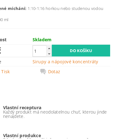
né míchání:
1:10-1:16 horkou nebo studenou vodou
0 ml
ost
Skladem
č
e
Sirupy a nápojové koncentráty
Tisk
Dotaz
Vlastní receptura
Každý produkt má neodolatelnou chuť, kterou jinde
nenajdete.
Vlastní produkce