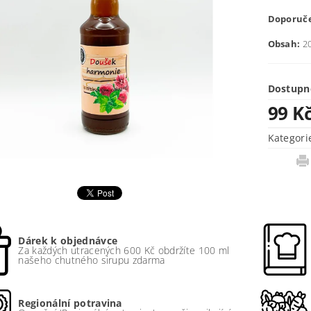
Doporuče
Obsah:
20
Dostupn
99 K
Kategori
Dárek k objednávce
Za každých utracených 600 Kč obdržíte 100 ml
našeho chutného sirupu zdarma
Regionální potravina