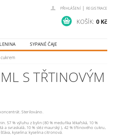
|
PŘIHLÁŠENÍ
REGISTRACE
KOŠÍK:
0 Kč
LENINA
SYPANÉ ČAJE
m cukrem
ML S TŘTINOVÝM
koncentrát. Sterilováno.
in. 57 % výluhu z bylin (80 % meduňka lékařská, 10 %
stá a svraskalá, 10 % sléz maurský ), 42 % třtinového cukru,
šťáva, kyselina: kyselina citronová.