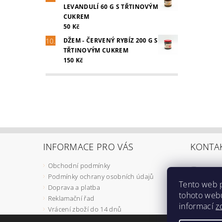
LEVANDULÍ 60 G S TŘTINOVÝM
CUKREM
50 Kč
DŽEM - ČERVENÝ RYBÍZ 200 G S
TŘTINOVÝM CUKREM
150 Kč
INFORMACE PRO VÁS
KONTA
Obchodní podmínky
725 75
Podmínky ochrany osobních údajů
Tento web 
Faceb
Doprava a platba
tohoto webu
vse_do
Reklamační řad
informací
z
Vrácení zboží do 14 dnů