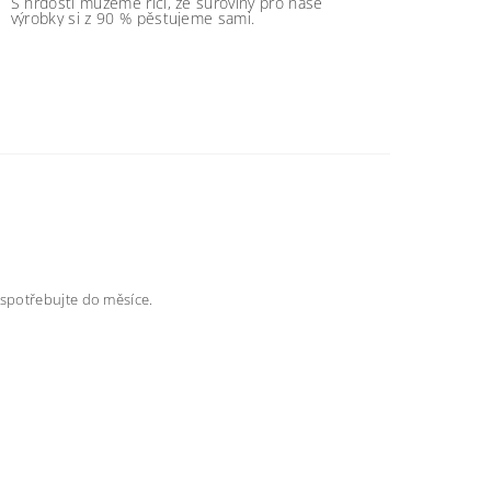
S hrdostí můžeme říci, že suroviny pro naše
výrobky si z 90 % pěstujeme sami.
spotřebujte do měsíce.