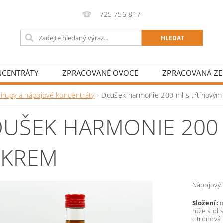
725 756 817
NCENTRÁTY
ZPRACOVANÉ OVOCE
ZPRACOVANÁ ZE
Sirupy a nápojové koncentráty
Doušek harmonie 200 ml s třtinový
UŠEK HARMONIE 200 
KREM
Nápojový 
Složení:
m
růže stoli
citronová 