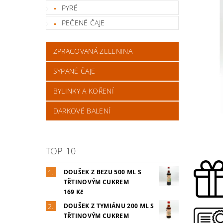
PYRÉ
PEČENÉ ČAJE
ZPRACOVANÁ ZELENINA
SYPANÉ ČAJE
BYLINKY A KOŘENÍ
DARKOVÉ BALENÍ
TOP 10
DOUŠEK Z BEZU 500 ML S
TŘTINOVÝM CUKREM
169 Kč
DOUŠEK Z TYMIÁNU 200 ML S
TŘTINOVÝM CUKREM