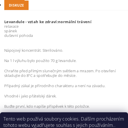
DISKUZE
Levandule - vztah ke zdraví:normální trávení
relaxace
spánek
duševní pohoda
Nápojový koncentrát. Sterilováno.
Na 1 l výluhu bylo použito 70 g levandule.
Chraňte před přímým slunečným světlem a mrazem. Po otevření
skladujte do 8ºC a spotřebujte do měsíce.
Případný zákal je přírodního charakteru a není na závadu.
Vhodné i jako přátelský dárek.
Buďte první, kdo napíše příspěvek k této položce.
Přidat komentář
Tento web používá soubory cookies. Dalším procházením
tohoto webu vyjadřujete souhlas s jejich používáním..